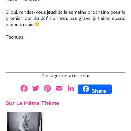
Si oui, rendez-vous
jeudi
de la semaine prochaine pour le
premier jour du défi ! Si non, pas grave, je t’aime quand
même tu sais
Tschuss.
Partager cet article sur
F
T
Pi
E
Li
Share
a
w
nt
m
n
Sur Le Même Thème
ce
itt
er
ai
k
b
er
es
l
e
o
t
dI