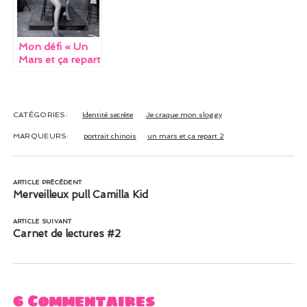
o
n
k
Mon défi « Un
Mars et ça repart
– saison 2 »
CATÉGORIES:
Identité secrète
Je craque mon sloggy
MARQUEURS:
portrait chinois
un mars et ça repart 2
ARTICLE PRÉCÉDENT
Merveilleux pull Camilla Kid
ARTICLE SUIVANT
Carnet de lectures #2
6 Commentaires