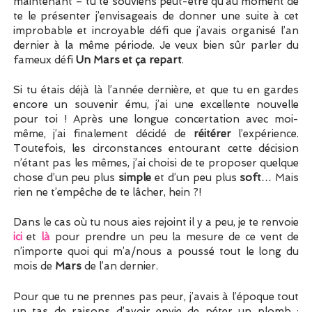
maintenant – tu te souviens peut-être qu’au moment de
te le présenter j’envisageais de donner une suite à cet
improbable et incroyable défi que j’avais organisé l’an
dernier à la même période. Je veux bien sûr parler du
fameux défi
Un Mars et ça repart
.
Si tu étais déjà là l’année dernière, et que tu en gardes
encore un souvenir ému, j’ai une excellente nouvelle
pour toi ! Après une longue concertation avec moi-
même, j’ai finalement décidé de
réitérer
l’expérience.
Toutefois, les circonstances entourant cette décision
n’étant pas les mêmes, j’ai choisi de te proposer quelque
chose d’un peu plus
simple
et d’un peu plus
soft
… Mais
rien ne t’empêche de te lâcher, hein ?!
Dans le cas où tu nous aies rejoint il y a peu, je te renvoie
ici
et
là
pour prendre un peu la mesure de ce vent de
n’importe quoi qui m’a/nous a poussé tout le long du
mois de
Mars
de l’an dernier.
Pour que tu ne prennes pas peur, j’avais à l’époque tout
un tas de raisons d’avoir envie de péter un plomb :