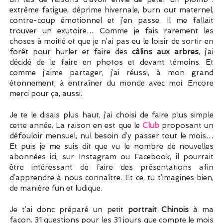
extrême fatigue, déprime hivernale, burn out maternel,
contre-coup émotionnel et j’en passe. Il me fallait
trouver un exutoire… Comme je fais rarement les
choses à moitié et que je n’ai pas eu le loisir de sortir en
forêt pour hurler et faire des
câlins aux arbres
, j’ai
décidé de le faire en photos et devant témoins. Et
comme j’aime partager, j’ai réussi, à mon grand
étonnement, à entraîner du monde avec moi. Encore
merci pour ça, aussi.
Je te le disais plus haut, j’ai choisi de faire plus simple
cette année. La raison en est que le
Club
proposant un
défouloir mensuel, nul besoin d’y passer tout le mois…
Et puis je me suis dit que vu le nombre de nouvelles
abonnées ici, sur Instagram ou Facebook, il pourrait
être intéressant de faire des présentations afin
d’apprendre à nous connaître. Et ce, tu t’imagines bien,
de manière fun et ludique.
Je t’ai donc préparé un petit
portrait Chinois
à ma
façon. 31 questions pour les 31 jours que compte le mois