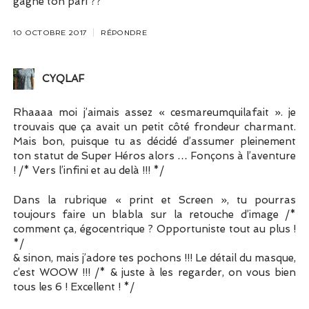
gagné ton pari ??
10 OCTOBRE 2017
RÉPONDRE
CYQLAF
Rhaaaa moi j’aimais assez « cesmareumquilafait ». je
trouvais que ça avait un petit côté frondeur charmant.
Mais bon, puisque tu as décidé d’assumer pleinement
ton statut de Super Héros alors … Fonçons à l’aventure
! /* Vers l’infini et au delà !!! */
Dans la rubrique « print et Screen », tu pourras
toujours faire un blabla sur la retouche d’image /*
comment ça, égocentrique ? Opportuniste tout au plus !
*/
& sinon, mais j’adore tes pochons !!! Le détail du masque,
c’est WOOW !!! /* & juste à les regarder, on vous bien
tous les 6 ! Excellent ! */