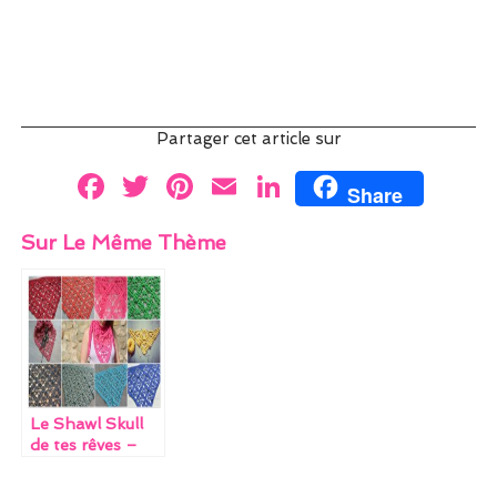
Partager cet article sur
F
T
Pi
E
Li
Share
a
w
nt
m
n
Sur Le Même Thème
ce
itt
er
ai
k
b
er
es
l
e
o
t
dI
o
n
k
Le Shawl Skull
de tes rêves –
Concours de
Noël