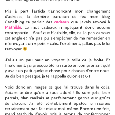
sens, aux signes et aux boucles à boucler…
Mis à part l’article t’annonçant mon changement
d’adresse, la dernière parution de feu mon blog
Canalblog te parlait des
cadeaux
que j’avais envoyé à
Mathilde
. Le mot cadeaux n’impliquant donc aucune
contrepartie… Sauf que Mathilde, elle, ne l’a pas vu sous
cet angle et n’a pas pu s’empêcher de me remercier en
m’envoyant un « petit » colis. Forcément, j’allais pas le lui
renvoyer
J’ai eu un peu peur en voyant la taille de la boîte. Et
finalement, j’ai presque été rassurée en comprenant qu’il
y avait un petit quelque chose pour chacun d’entre nous.
Je dis bien presque, je te rappelle qu’on est 6 !
Voici donc en images ce que j’ai trouvé dans le colis.
Autant te dire qu’on a tous adoré ! Ils sont jolis, bien
pensés, bien réalisés et parfaitement garnis aux goûts
de chacun. J’ai été véritablement épatée. je n’aurais
certainement pas fait mieux moi-même. Encore une fois,
merci Mathilde d’avoir pris le temps de confectionner