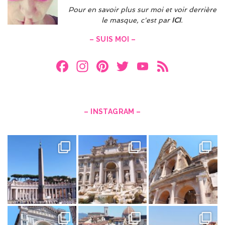
Pour en savoir plus sur moi et voir derrière
le masque, c'est par
ICI
.
– SUIS MOI –
F
In
Pi
T
Y
F
a
st
nt
w
o
e
ce
a
er
itt
u
e
b
gr
es
er
T
d
– INSTAGRAM –
o
a
t
u
o
m
b
k
e
C
h
a