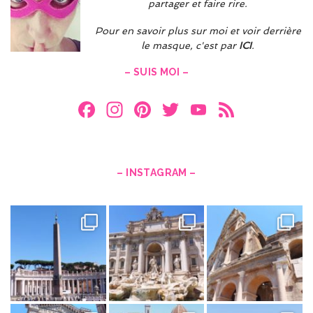
partager et faire rire.
Pour en savoir plus sur moi et voir derrière
le masque, c'est par
ICI
.
– SUIS MOI –
F
In
Pi
T
Y
F
a
st
nt
w
o
e
ce
a
er
itt
u
e
b
gr
es
er
T
d
– INSTAGRAM –
o
a
t
u
o
m
b
k
e
C
h
a