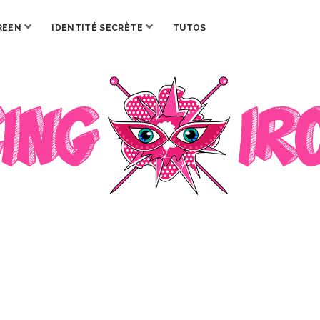
ouvrir
ouvrir
REEN
IDENTITÉ SECRÈTE
TUTOS
menu
menu