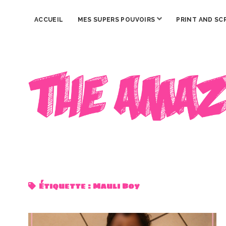
ouvrir
ACCUEIL
MES SUPERS POUVOIRS
PRINT AND SC
menu
The
Amazing
Iron
Woman
Étiquette :
Mauli Boy