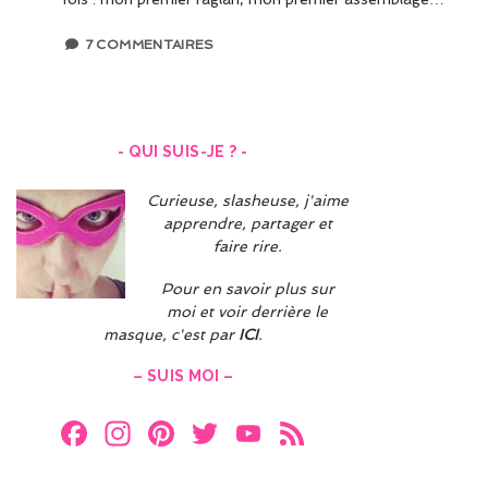
7 COMMENTAIRES
- QUI SUIS-JE ? -
Curieuse, slasheuse, j'aime
apprendre, partager et
faire rire.
Pour en savoir plus sur
moi et voir derrière le
masque, c'est par
ICI
.
– SUIS MOI –
F
In
Pi
T
Y
F
a
st
nt
w
o
e