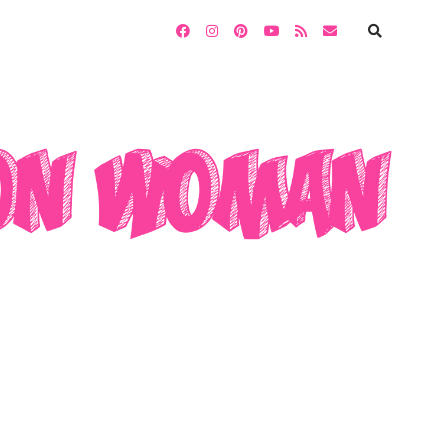
facebook
instagram
pinterest
youtube
rss
email