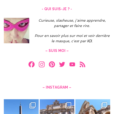
- QUI SUIS-JE ? -
Curieuse, slasheuse, j'aime apprendre,
partager et faire rire.
Pour en savoir plus sur moi et voir derrière
le masque, c'est par
ICI
.
– SUIS MOI –
F
In
Pi
T
Y
F
a
st
nt
w
o
e
ce
a
er
itt
u
e
b
gr
es
er
T
d
– INSTAGRAM –
o
a
t
u
o
m
b
k
e