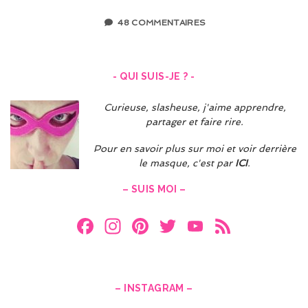
48 COMMENTAIRES
- QUI SUIS-JE ? -
Curieuse, slasheuse, j'aime apprendre,
partager et faire rire.
Pour en savoir plus sur moi et voir derrière
le masque, c'est par
ICI
.
– SUIS MOI –
F
In
Pi
T
Y
F
a
st
nt
w
o
e
ce
a
er
itt
u
e
b
gr
es
er
T
d
– INSTAGRAM –