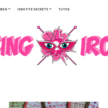
ouvrir
ouvrir
REEN
IDENTITÉ SECRÈTE
TUTOS
menu
menu