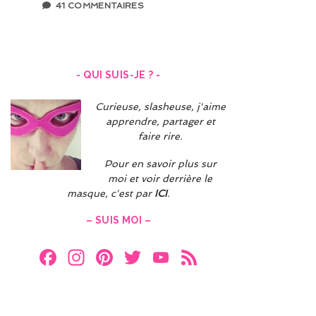
41 COMMENTAIRES
- QUI SUIS-JE ? -
Curieuse, slasheuse, j'aime
apprendre, partager et
faire rire.
Pour en savoir plus sur
moi et voir derrière le
masque, c'est par
ICI
.
– SUIS MOI –
F
In
Pi
T
Y
F
a
st
nt
w
o
e
ce
a
er
itt
u
e