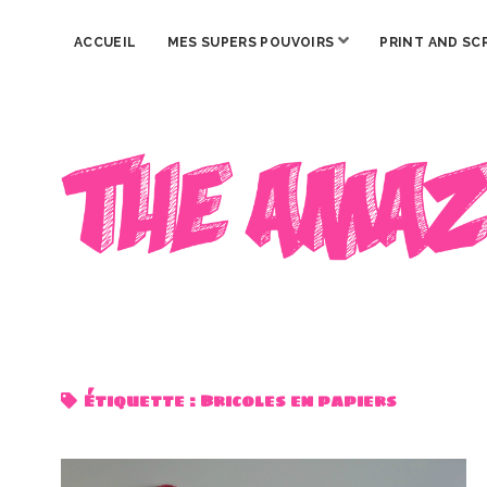
ouvrir
ACCUEIL
MES SUPERS POUVOIRS
PRINT AND SC
menu
The
Amazing
Iron
Woman
Étiquette :
Bricoles en papiers