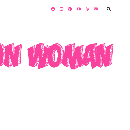
facebook
instagram
pinterest
youtube
rss
email