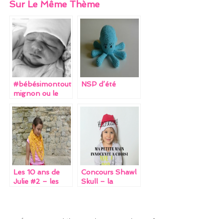
Sur Le Même Thème
ce
itt
er
ai
k
b
er
es
l
e
o
t
dI
o
n
k
#bébésimontout
NSP d’été
mignon ou le
récit d’une
naissance
(encore) pas
comme les
autres (post à
double ou triple
RTT)
Les 10 ans de
Concours Shawl
Julie #2 – les
Skull – la
cadals (+ défi de
gagnante !
ma copine super
héroïne inside)