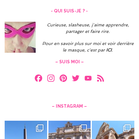
- QUI SUIS-JE ? -
Curieuse, slasheuse, j'aime apprendre,
partager et faire rire.
Pour en savoir plus sur moi et voir derrière
le masque, c'est par
ICI
.
– SUIS MOI –
F
In
Pi
T
Y
F
a
st
nt
w
o
e
ce
a
er
itt
u
e
b
gr
es
er
T
d
– INSTAGRAM –
o
a
t
u
o
m
b
k
e