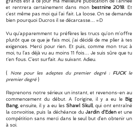
grands est à ce jour ma meilleure publication de l’année
et rentrera certainement dans mon
bestnine 2018
. Et
c’est même pas moi qui l’ai fait. La loose. On se demande
bien pourquoi Ducros il se décarcasse… =D
Vu qu’apparemment tu préfères les trucs qu’on m’offre
plutôt que ce que je fais moi, j’ai décidé de me plier à tes
exigences. Merci pour rien. Et puis, comme mon truc à
moi, tu l’as déjà vu au moins 11 fois… Je suis sûre que tu
t’en fous. C’est surfait. Au suivant. Adieu.
{
Note pour les adeptes du premier degré :
FUCK
le
premier degré
}
Reprenons notre sérieux un instant, et revenons-en au
commencement du début. A l’origine, il y a eu le
Big
Bang
, ensuite, il y a eu les
Shawl Skull
, qui ont entraîné
la convoitise, puis la déchéance du
Jardin d’Eden
et une
compétition sans merci dans le seul but d’en obtenir un
à soi.