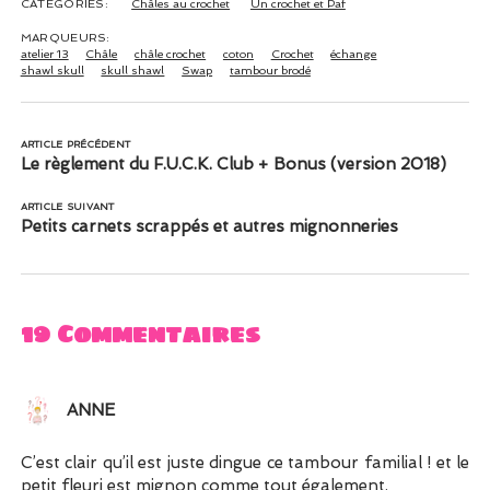
CATÉGORIES:
Châles au crochet
Un crochet et Paf
MARQUEURS:
atelier 13
Châle
châle crochet
coton
Crochet
échange
shawl skull
skull shawl
Swap
tambour brodé
ARTICLE PRÉCÉDENT
Le règlement du F.U.C.K. Club + Bonus (version 2018)
ARTICLE SUIVANT
Petits carnets scrappés et autres mignonneries
19 Commentaires
ANNE
C’est clair qu’il est juste dingue ce tambour familial ! et le
petit fleuri est mignon comme tout également.