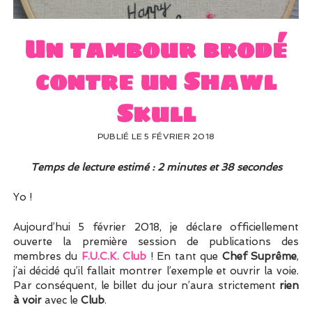
UN PEU DE DÉCO ?
UN SOUPÇON DE BRODERIE
Un tambour brodé
contre un Shawl
Skull
PUBLIÉ LE 5 FÉVRIER 2018
Temps de lecture estimé : 2 minutes et 38 secondes
Yo !
Aujourd’hui 5 février 2018, je déclare officiellement
ouverte la première session de publications des
membres du
F.U.C.K. Club
! En tant que
Chef Suprême
,
j’ai décidé qu’il fallait montrer l’exemple et ouvrir la voie.
Par conséquent, le billet du jour n’aura strictement
rien
à voir
avec le
Club
.