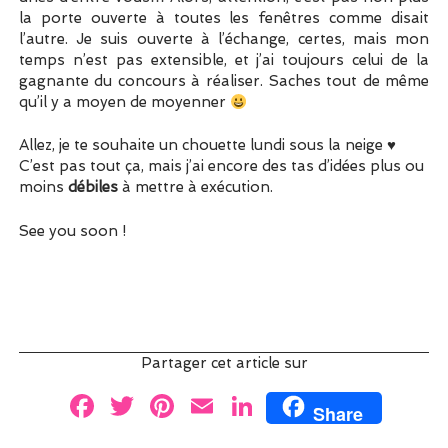
la porte ouverte à toutes les fenêtres comme disait
l’autre. Je suis ouverte à l’échange, certes, mais mon
temps n’est pas extensible, et j’ai toujours celui de la
gagnante du concours à réaliser. Saches tout de même
qu’il y a moyen de moyenner
Allez, je te souhaite un chouette lundi sous la neige ♥
C’est pas tout ça, mais j’ai encore des tas d’idées plus ou
moins
débiles
à mettre à exécution.
See you soon !
Partager cet article sur
F
T
Pi
E
Li
Share
a
w
nt
m
n