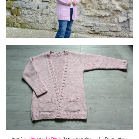
Modèle :
Léon
par
La Poule
(la plus grande taille) – Fournitures :