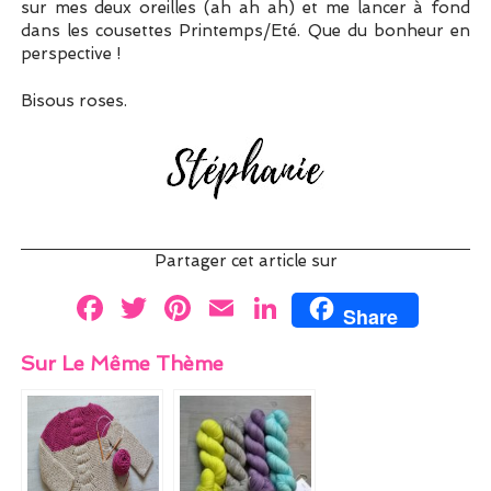
sur mes deux oreilles (ah ah ah) et me lancer à fond
dans les cousettes Printemps/Eté. Que du bonheur en
perspective !
Bisous roses.
Partager cet article sur
F
T
Pi
E
Li
Share
a
w
nt
m
n
Sur Le Même Thème
ce
itt
er
ai
k
b
er
es
l
e
o
t
dI
o
n