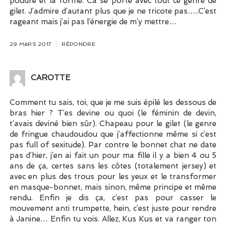
poudré et la forme. Ca se porte avec tout ce genre de
gilet. J’admire d’autant plus que je ne tricote pas…..C’est
rageant mais j’ai pas l’énergie de m’y mettre…
29 MARS 2017
RÉPONDRE
CAROTTE
Comment tu sais, toi, que je me suis épilé les dessous de
bras hier ? T’es devine ou quoi (le féminin de devin,
t’avais deviné bien sûr). Chapeau pour le gilet (le genre
de fringue chaudoudou que j’affectionne même si c’est
pas full of sexitude). Par contre le bonnet chat ne date
pas d’hier, j’en ai fait un pour ma fille il y a bien 4 ou 5
ans de ça, certes sans les côtes (totalement jersey) et
avec en plus des trous pour les yeux et le transformer
en masque-bonnet, mais sinon, même principe et même
rendu. Enfin je dis ça, c’est pas pour casser le
mouvement anti trumpette, hein, c’est juste pour rendre
à Janine… Enfin tu vois. Allez, Kus Kus et va ranger ton