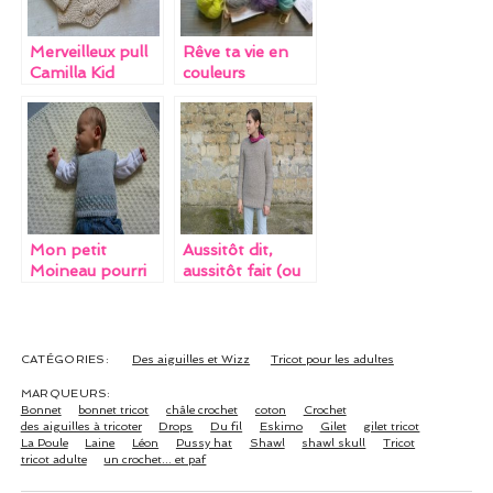
k
Merveilleux pull
Rêve ta vie en
Camilla Kid
couleurs
Mon petit
Aussitôt dit,
Moineau pourri
aussitôt fait (ou
gâté
presque)
CATÉGORIES:
Des aiguilles et Wizz
Tricot pour les adultes
MARQUEURS:
Bonnet
bonnet tricot
châle crochet
coton
Crochet
des aiguilles à tricoter
Drops
Du fil
Eskimo
Gilet
gilet tricot
La Poule
Laine
Léon
Pussy hat
Shawl
shawl skull
Tricot
tricot adulte
un crochet... et paf