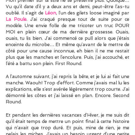
Mon premier sur la liste ne se présente plus. Quoique…
Vu qu’il date d’il y a deux ans et demi, peut-être l’as-tu
oublié. Il s’agit de
Léon
, l’un des gilets loose imaginé par
La Poule
. J’ai craqué presque tout de suite pour ce
modèle. Une envie folle de me tricoter un truc POUR
MOI en plein cœur de ma dernière grossesse. Ouais,
ouais, tu lis bien. J’ai commencé ce pull alors que j’étais
enceinte du microbe… Et même qu’avant de le mettre de
côté pour une cause inconnue, eh bien il ne me restait
plus que les manches et l’encolure. Puis, j’ai accouché, et
l’été a battu son plein. First Round.
A l’automne suivant, j’ai repris la bête, et je lui ai fait une
manche. Waouh! Trop d’effort. Comme j’avais mal lu les
explications, elle s’est avérée légèrement trop courte. J’ai
démonté les côtes et j’ai laissé en plan. Encore. Second
Round.
Et pendant les dernières vacances d’Hiver, je me suis dit
qu’il était temps de mettre un point final à cette histoire
qui n’avait que trop duré. Et puis, mine de rien, je me
pelais les miches. J’avais un besoin urgent d’une petite