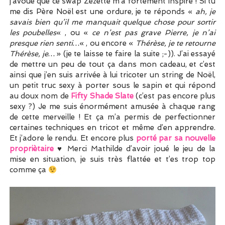
j’avoue que ce swap Zézette m’a fortement inspiré ! Si tu
me dis Père Noël est une ordure, je te réponds «
ah, je
savais bien qu’il me manquait quelque chose pour sortir
les poubelles
« , ou «
ce n’est pas grave Pierre, je n’ai
presque rien senti…
« , ou encore «
Thérèse, je te retourne
Thérèse, je…
» (je te laisse te faire la suite ;-)). J’ai essayé
de mettre un peu de tout ça dans mon cadeau, et c’est
ainsi que j’en suis arrivée à lui tricoter un string de Noël,
un petit truc sexy à porter sous le sapin et qui répond
au doux nom de
Fifty Shade Slate
(c’est pas encore plus
sexy ?) Je me suis énormément amusée à chaque rang
de cette merveille ! Et ça m’a permis de perfectionner
certaines techniques en tricot et même d’en apprendre.
Et j’adore le rendu. Et encore plus
porté par sa nouvelle
propriètaire
♥
Merci Mathilde d’avoir joué le jeu de la
mise en situation, je suis très flattée et t’es trop top
comme ça