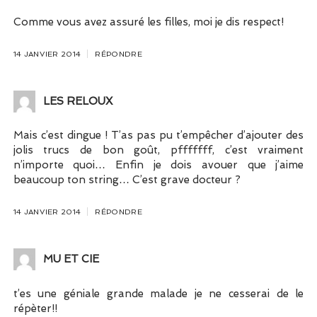
Comme vous avez assuré les filles, moi je dis respect!
14 JANVIER 2014
RÉPONDRE
LES RELOUX
Mais c’est dingue ! T’as pas pu t’empêcher d’ajouter des
jolis trucs de bon goût, pfffffff, c’est vraiment
n’importe quoi… Enfin je dois avouer que j’aime
beaucoup ton string… C’est grave docteur ?
14 JANVIER 2014
RÉPONDRE
MU ET CIE
t’es une géniale grande malade je ne cesserai de le
répèter!!