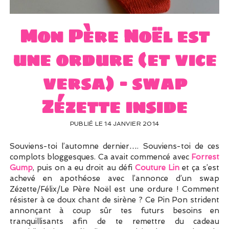
UN PEU DE DÉCO ?
UN SOUPÇON DE BRODERIE
Mon Père Noël est
une ordure (et vice
versa) – swap
Zézette inside
PUBLIÉ LE 14 JANVIER 2014
Souviens-toi l’automne dernier…. Souviens-toi de ces
complots bloggesques. Ca avait commencé avec
Forrest
Gump
, puis on a eu droit au défi
Couture Lin
et ça s’est
achevé en apothéose avec l’annonce d’un swap
Zézette/Félix/Le Père Noël est une ordure ! Comment
résister à ce doux chant de sirène ? Ce Pin Pon strident
annonçant à coup sûr tes futurs besoins en
tranquillisants afin de te remettre du cadeau