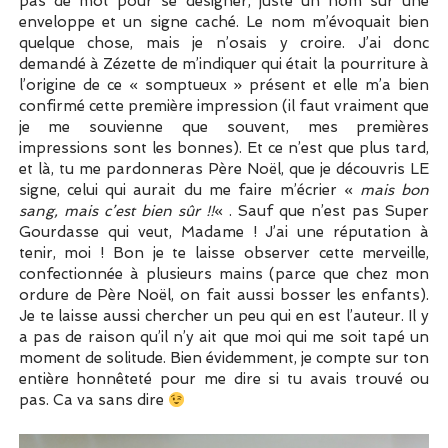
pas de mot pour se désigner, juste un nom sur une
enveloppe et un signe caché. Le nom m’évoquait bien
quelque chose, mais je n’osais y croire. J’ai donc
demandé à Zézette de m’indiquer qui était la pourriture à
l’origine de ce « somptueux » présent et elle m’a bien
confirmé cette première impression (il faut vraiment que
je me souvienne que souvent, mes premières
impressions sont les bonnes). Et ce n’est que plus tard,
et là, tu me pardonneras Père Noël, que je découvris LE
signe, celui qui aurait du me faire m’écrier «
mais bon
sang, mais c’est bien sûr !!
« . Sauf que n’est pas Super
Gourdasse qui veut, Madame ! J’ai une réputation à
tenir, moi ! Bon je te laisse observer cette merveille,
confectionnée à plusieurs mains (parce que chez mon
ordure de Père Noël, on fait aussi bosser les enfants).
Je te laisse aussi chercher un peu qui en est l’auteur. Il y
a pas de raison qu’il n’y ait que moi qui me soit tapé un
moment de solitude. Bien évidemment, je compte sur ton
entière honnêteté pour me dire si tu avais trouvé ou
pas. Ca va sans dire