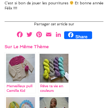
C’est si bon de jouer les pourritures
Et bonne année
Félix !!!!
Partager cet article sur
F
T
Pi
E
Li
Share
a
w
nt
m
n
Sur Le Même Thème
ce
itt
er
ai
k
b
er
es
l
e
o
t
dI
o
n
k
Merveilleux pull
Rêve ta vie en
Camilla Kid
couleurs