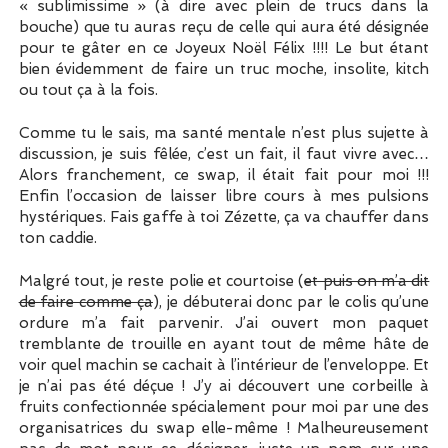
« sublimissime » (à dire avec plein de trucs dans la
bouche) que tu auras reçu de celle qui aura été désignée
pour te gâter en ce Joyeux Noël Félix !!!! Le but étant
bien évidemment de faire un truc moche, insolite, kitch
ou tout ça à la fois.
Comme tu le sais, ma santé mentale n’est plus sujette à
discussion, je suis fêlée, c’est un fait, il faut vivre avec…
Alors franchement, ce swap, il était fait pour moi !!!
Enfin l’occasion de laisser libre cours à mes pulsions
hystériques. Fais gaffe à toi Zézette, ça va chauffer dans
ton caddie.
Malgré tout, je reste polie et courtoise (
et puis on m’a dit
de faire comme ça
), je débuterai donc par le colis qu’une
ordure m’a fait parvenir. J’ai ouvert mon paquet
tremblante de trouille en ayant tout de même hâte de
voir quel machin se cachait à l’intérieur de l’enveloppe. Et
je n’ai pas été déçue ! J’y ai découvert une corbeille à
fruits confectionnée spécialement pour moi par une des
organisatrices du swap elle-même ! Malheureusement