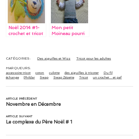
Noël 2014 #1-
Mon petit
crochet et tricot
Moineau pourri
gâté
CATÉGORIES:
Des aiguilles et Wizz
Tricot pour les adultes
MARQUEURS:
accessoire tricot
coton
culotte
des aiguilles à tricoter
Du fil
échange
Phildar
Swap
Swap Zézette
Tricot
un crochet... et paf
ARTICLE PRÉCÉDENT
Novembre en Décembre
ARTICLE SUIVANT
Le complexe du Père Noël # 1