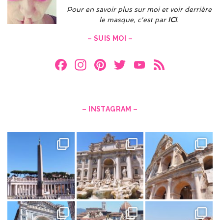
Pour en savoir plus sur moi et voir derrière
le masque, c'est par
ICI
.
– SUIS MOI –
F
In
Pi
T
Y
F
a
st
nt
w
o
e
ce
a
er
itt
u
e
b
gr
es
er
T
d
– INSTAGRAM –
o
a
t
u
o
m
b
k
e
C
h
a