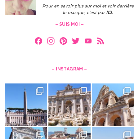
Pour en savoir plus sur moi et voir derrière
le masque, c'est par
ICI
.
– SUIS MOI –
F
In
Pi
T
Y
F
a
st
nt
w
o
e
ce
a
er
itt
u
e
b
gr
es
er
T
d
– INSTAGRAM –
o
a
t
u
o
m
b
k
e
C
h
a