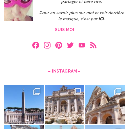
partager et faire rire.
Pour en savoir plus sur moi et voir derrière
le masque, c'est par
ICI
.
– SUIS MOI –
F
In
Pi
T
Y
F
a
st
nt
w
o
e
ce
a
er
itt
u
e
b
gr
es
er
T
d
– INSTAGRAM –
o
a
t
u
o
m
b
k
e
C
h
a