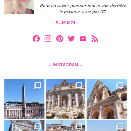
Pour en savoir plus sur moi et voir derrière
le masque, c'est par
ICI
.
– SUIS MOI –
F
In
Pi
T
Y
F
a
st
nt
w
o
e
ce
a
er
itt
u
e
b
gr
es
er
T
d
– INSTAGRAM –
o
a
t
u
o
m
b
k
e
C
h
a