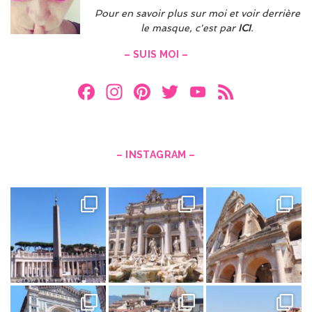
Pour en savoir plus sur moi et voir derrière
le masque, c'est par
ICI
.
– SUIS MOI –
F
In
Pi
T
Y
F
a
st
nt
w
o
e
ce
a
er
itt
u
e
b
gr
es
er
T
d
– INSTAGRAM –
o
a
t
u
o
m
b
k
e
C
h
a