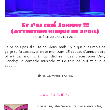
UN PEU DE DÉCO ?
UN SOUPÇON DE BRODERIE
Et j’ai crié Johnny !!!
(attention risque de spoil)
PUBLIÉ LE 23 JANVIER 2015
Je ne sais pas si tu te souviens, mais il y a quelques mois de
ça, je te faisais baver en te montrant LE cadeau d’anniversaire
offert par mon chéri qui déchire : des places pour Dirty
Dancing, la comédie musicale !!! Le truc de ouf !!! Sur le
coup…
15 COMMENTAIRES
- QUI SUIS-JE ? -
Curieuse, slasheuse, j'aime apprendre,