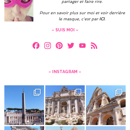
partager et faire rire.
Pour en savoir plus sur moi et voir derrière
le masque, c'est par
ICI
.
– SUIS MOI –
F
In
Pi
T
Y
F
a
st
nt
w
o
e
ce
a
er
itt
u
e
b
gr
es
er
T
d
– INSTAGRAM –
o
a
t
u
o
m
b
k
e
C
h
a