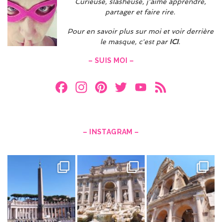
Curieuse, slasheuse, j'aime apprendre,
partager et faire rire.
Pour en savoir plus sur moi et voir derrière
le masque, c'est par
ICI
.
– SUIS MOI –
F
In
Pi
T
Y
F
a
st
nt
w
o
e
ce
a
er
itt
u
e
b
gr
es
er
T
d
– INSTAGRAM –
o
a
t
u
o
m
b
k
e
C
h