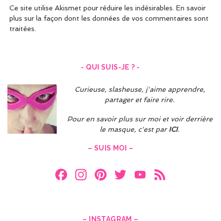
Ce site utilise Akismet pour réduire les indésirables.
En savoir
plus sur la façon dont les données de vos commentaires sont
traitées
.
- QUI SUIS-JE ? -
Curieuse, slasheuse, j'aime apprendre,
partager et faire rire.
Pour en savoir plus sur moi et voir derrière
le masque, c'est par
ICI
.
– SUIS MOI –
F
In
Pi
T
Y
F
a
st
nt
w
o
e
ce
a
er
itt
u
e
– INSTAGRAM –