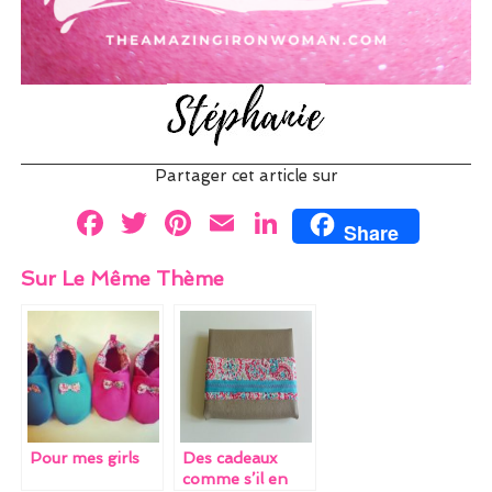
Partager cet article sur
F
T
Pi
E
Li
Share
a
w
nt
m
n
Sur Le Même Thème
ce
itt
er
ai
k
b
er
es
l
e
o
t
dI
o
n
k
Pour mes girls
Des cadeaux
comme s’il en